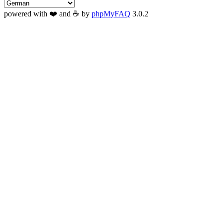
powered with ❤️ and ☕️ by
phpMyFAQ
3.0.2